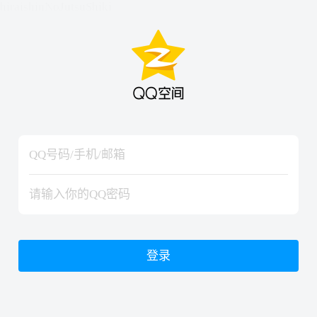
hiraishinNoJutsuShiki
hiraishinNoJutsuShiki
登录