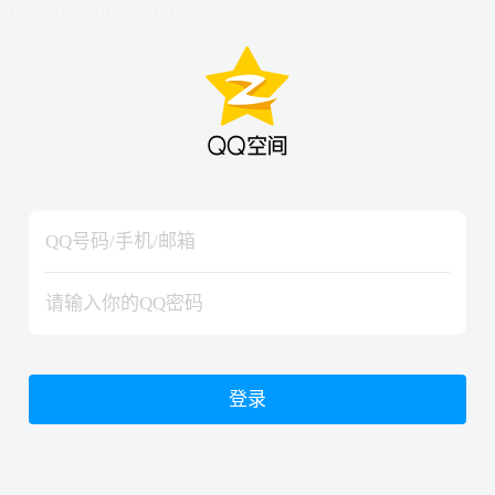
hiraishinNoJutsuShiki
hiraishinNoJutsuShiki
登录