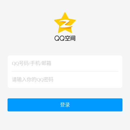
hiraishinNoJutsuShiki
hiraishinNoJutsuShiki
登录