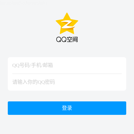
hiraishinNoJutsuShiki
hiraishinNoJutsuShiki
登录