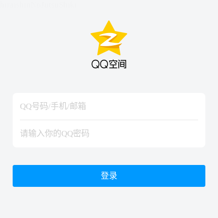
hiraishinNoJutsuShiki
hiraishinNoJutsuShiki
登录