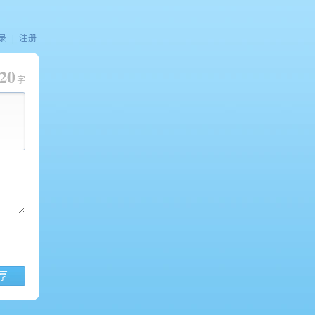
录
|
注册
20
字
享