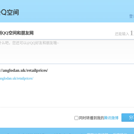
登
1
空间
到QQ空间和朋友网
还能输入
什么吧，您还可以@QQ好友和朋友哦~
anglodan.uk/retailprices/
分
同时转播到我的
腾讯微博