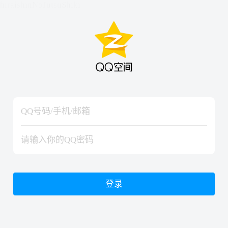
hiraishinNoJutsuShiki
hiraishinNoJutsuShiki
登录