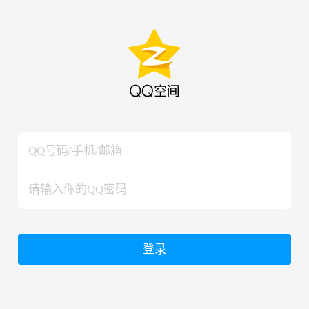
hiraishinNoJutsuShiki
hiraishinNoJutsuShiki
登录