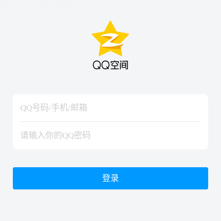
hiraishinNoJutsuShiki
hiraishinNoJutsuShiki
登录