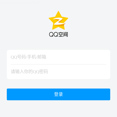
hiraishinNoJutsuShiki
hiraishinNoJutsuShiki
登录