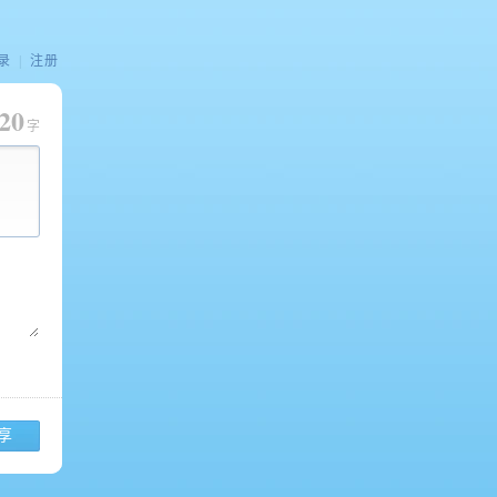
录
|
注册
20
字
享