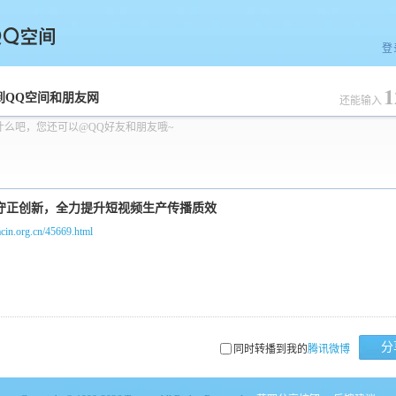
登
1
空间
到QQ空间和朋友网
还能输入
什么吧，您还可以@QQ好友和朋友哦~
/acin.org.cn/45669.html
分
同时转播到我的
腾讯微博