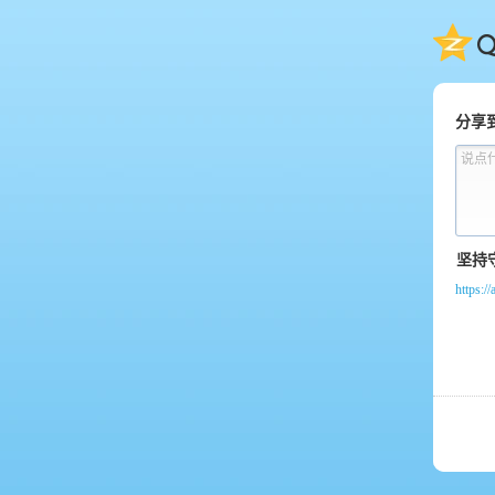
QQ
分享
说点
https:/