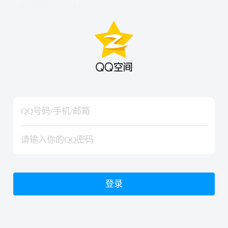
hiraishinNoJutsuShiki
hiraishinNoJutsuShiki
登录