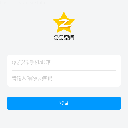
hiraishinNoJutsuShiki
hiraishinNoJutsuShiki
登录