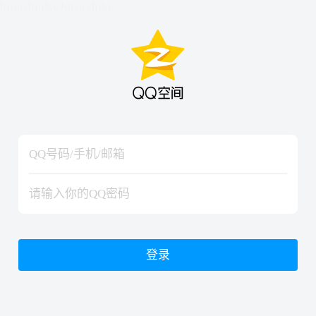
hiraishinNoJutsuShiki
hiraishinNoJutsuShiki
登录