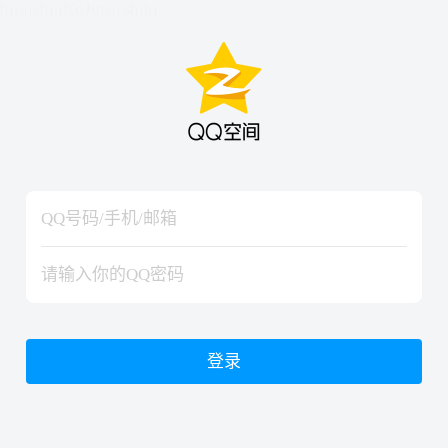
hiraishinNoJutsuShiki
hiraishinNoJutsuShiki
登录