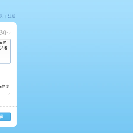
录
|
注册
30
字
河南物
货运
享