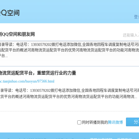
登
空间
到QQ空间和朋友网
还能输入
录导读：电话号：13930579202拨打电话添加微信,全国各地回程车调度复制电话号
运配货平台的概述河南物流货运配货平台的优势河南物流货运配货平台的功能河南物流
台...
/ac.tianjinhuo.com/huoyun/97566.html
分
同时转播到我的
腾讯微博