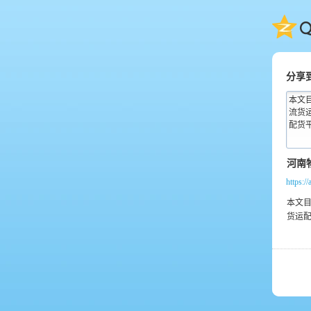
QQ
分享
本文目
流货
配货平
https:/