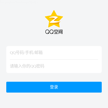
hiraishinNoJutsuShiki
hiraishinNoJutsuShiki
登录