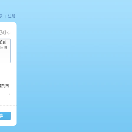
录
|
注册
30
字
日照到
日照
享