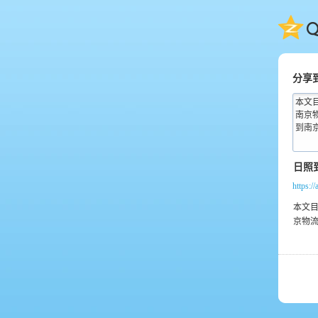
QQ
分享
本文目
南京
到南京
https:/