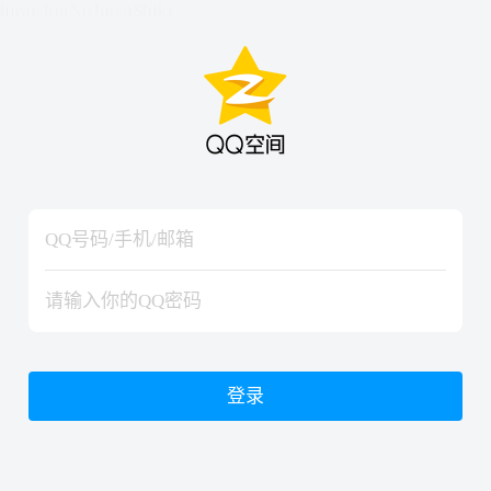
hiraishinNoJutsuShiki
hiraishinNoJutsuShiki
登录