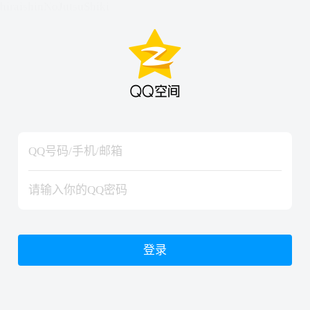
hiraishinNoJutsuShiki
hiraishinNoJutsuShiki
登录