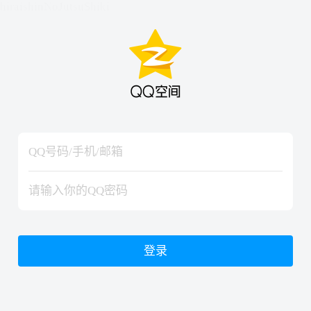
hiraishinNoJutsuShiki
hiraishinNoJutsuShiki
登录