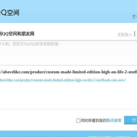
登
1
空间
到QQ空间和朋友网
还能输入
什么吧，您还可以@QQ好友和朋友哦~
/abovelike.com/product/custom-made-limited-edition-high-on-life-2-steelbook-case-new/
分
同时转播到我的
腾讯微博