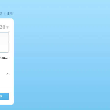
录
|
注册
20
字
享