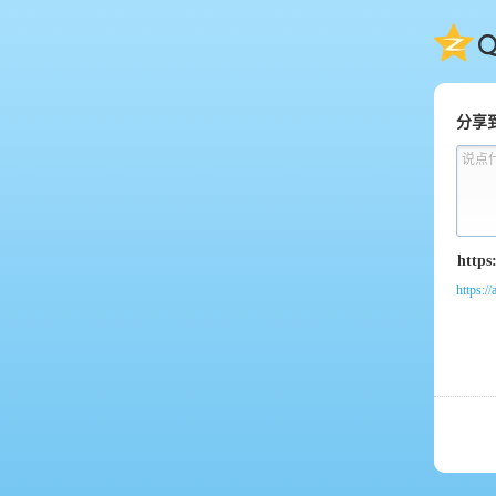
QQ
分享
说点
https:/