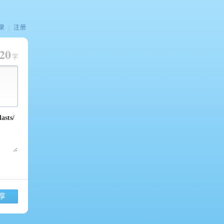
录
|
注册
20
字
享