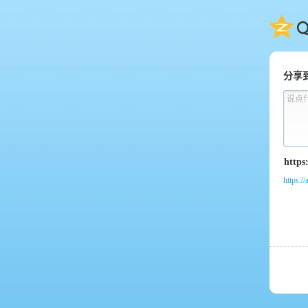
QQ
分享
说点
https:/