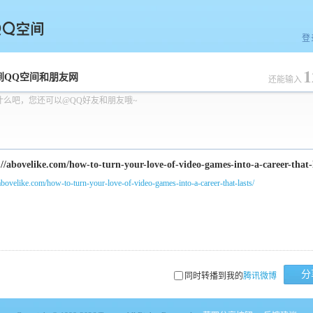
登
1
空间
到QQ空间和朋友网
还能输入
什么吧，您还可以@QQ好友和朋友哦~
/abovelike.com/how-to-turn-your-love-of-video-games-into-a-career-that-lasts/
分
同时转播到我的
腾讯微博