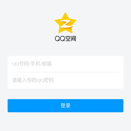
hiraishinNoJutsuShiki
hiraishinNoJutsuShiki
登录