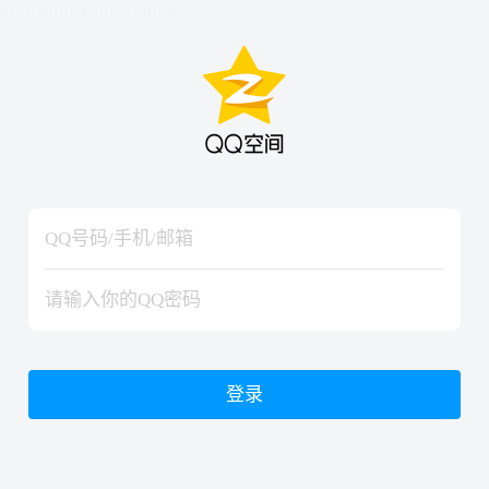
hiraishinNoJutsuShiki
hiraishinNoJutsuShiki
登录