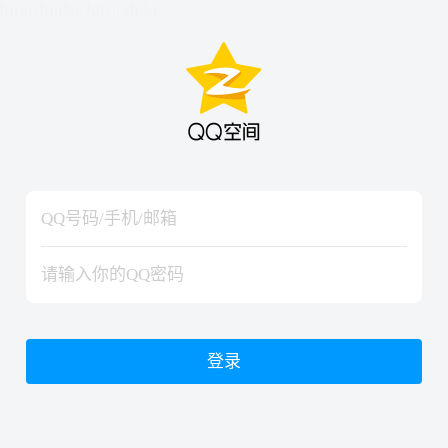
hiraishinNoJutsuShiki
hiraishinNoJutsuShiki
登录