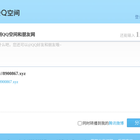
登
1
空间
到QQ空间和朋友网
还能输入
什么吧，您还可以@QQ好友和朋友哦~
/8900867.xyz
分
同时转播到我的
腾讯微博