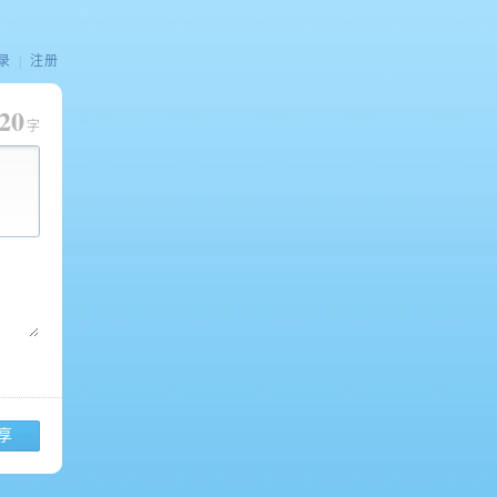
录
|
注册
20
字
享