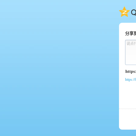
QQ
分享
说点
https:/