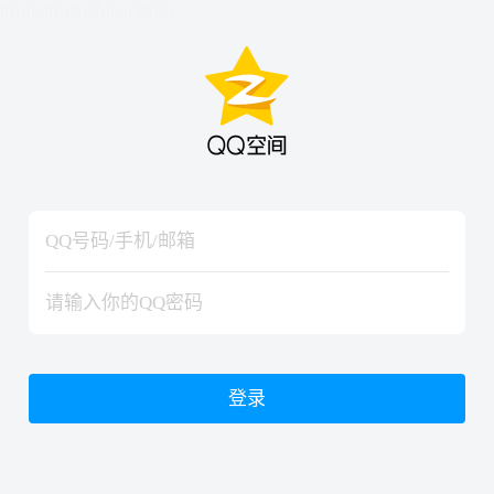
hiraishinNoJutsuShiki
hiraishinNoJutsuShiki
登录