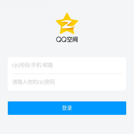
hiraishinNoJutsuShiki
hiraishinNoJutsuShiki
登录