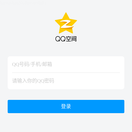
hiraishinNoJutsuShiki
hiraishinNoJutsuShiki
登录