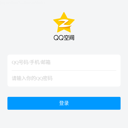
hiraishinNoJutsuShiki
hiraishinNoJutsuShiki
登录