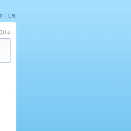
录
|
注册
20
字