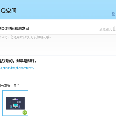
登
1
空间
到QQ空间和朋友网
还能输入
什么吧，您还可以@QQ好友和朋友哦~
/1a.pub/index.php/archives/4/
时分享选中图片