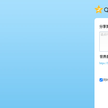
QQ
分享
说点
https:/
同