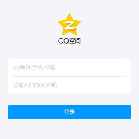
hiraishinNoJutsuShiki
hiraishinNoJutsuShiki
登录