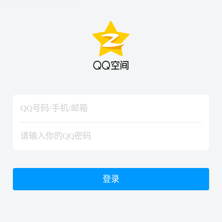
hiraishinNoJutsuShiki
hiraishinNoJutsuShiki
登录