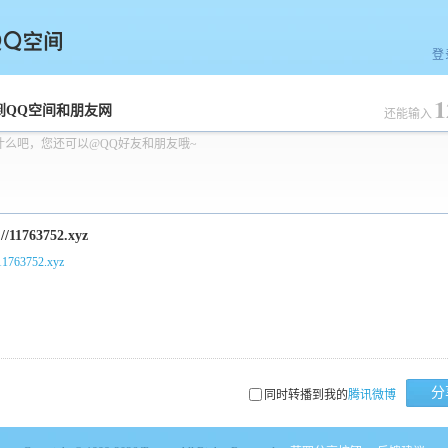
登
1
空间
到QQ空间和朋友网
还能输入
什么吧，您还可以@QQ好友和朋友哦~
/11763752.xyz
分
同时转播到我的
腾讯微博