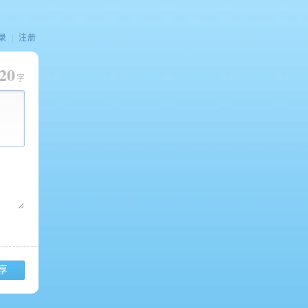
录
|
注册
20
字
享