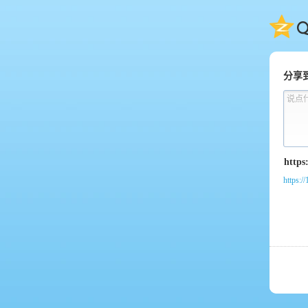
QQ
分享
说点
https:/