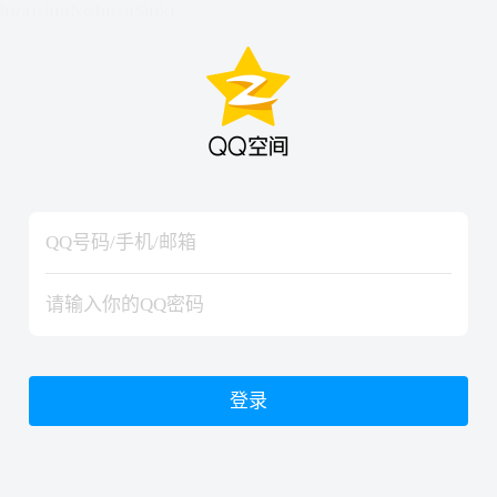
hiraishinNoJutsuShiki
hiraishinNoJutsuShiki
登录