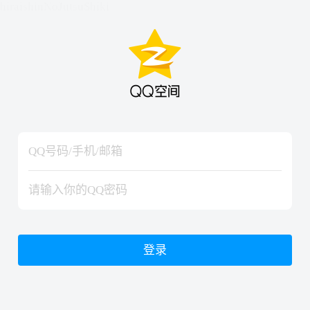
hiraishinNoJutsuShiki
hiraishinNoJutsuShiki
登录