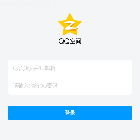
hiraishinNoJutsuShiki
hiraishinNoJutsuShiki
登录