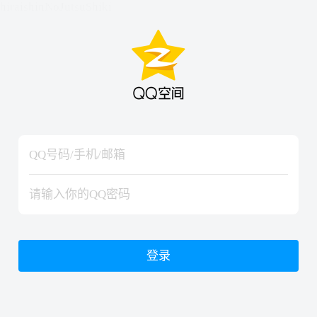
hiraishinNoJutsuShiki
hiraishinNoJutsuShiki
登录