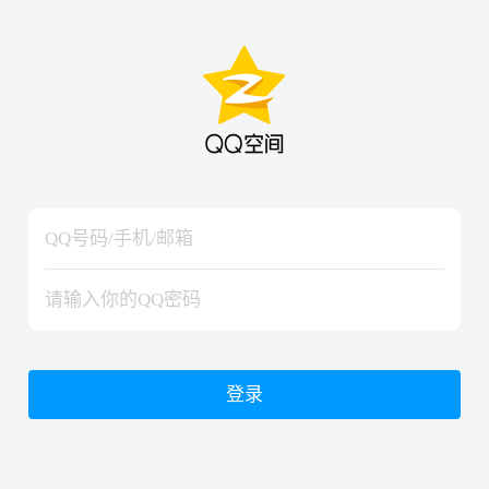
hiraishinNoJutsuShiki
hiraishinNoJutsuShiki
登录