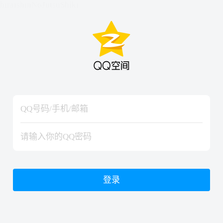
hiraishinNoJutsuShiki
hiraishinNoJutsuShiki
登录