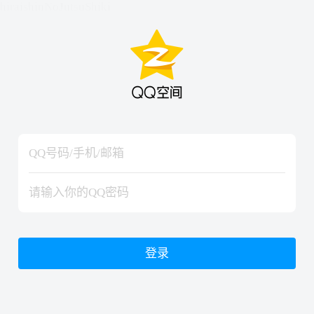
hiraishinNoJutsuShiki
hiraishinNoJutsuShiki
登录