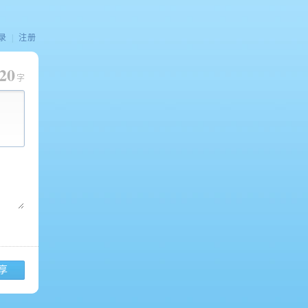
录
|
注册
20
字
享