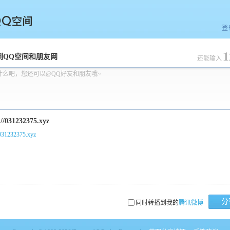
登
1
空间
到QQ空间和朋友网
还能输入
什么吧，您还可以@QQ好友和朋友哦~
/031232375.xyz
分
同时转播到我的
腾讯微博