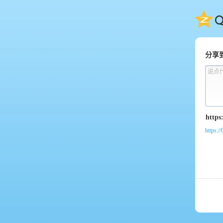
QQ
分享
说点
https:/