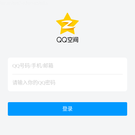
hiraishinNoJutsuShiki
hiraishinNoJutsuShiki
登录