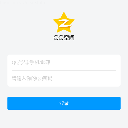
hiraishinNoJutsuShiki
hiraishinNoJutsuShiki
登录