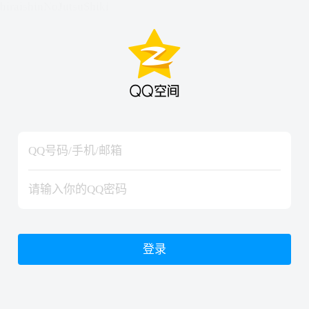
hiraishinNoJutsuShiki
hiraishinNoJutsuShiki
登录