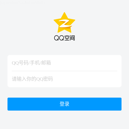
hiraishinNoJutsuShiki
hiraishinNoJutsuShiki
登录