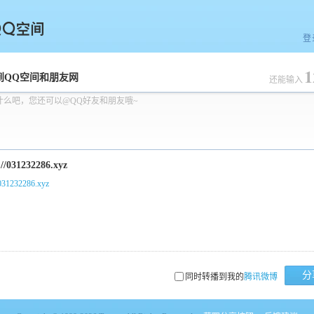
登
1
空间
到QQ空间和朋友网
还能输入
什么吧，您还可以@QQ好友和朋友哦~
/031232286.xyz
分
同时转播到我的
腾讯微博