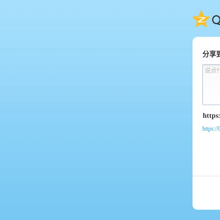
QQ
分享
说点
https:/