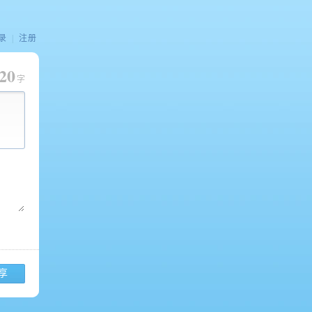
录
|
注册
20
字
享