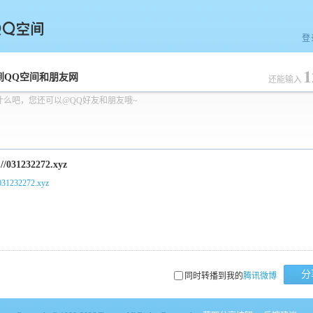
登
1
空间
到QQ空间和朋友网
还能输入
什么吧，您还可以@QQ好友和朋友哦~
/031232272.xyz
分
同时转播到我的
腾讯微博