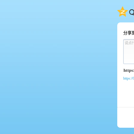
QQ
分享
说点
https:/