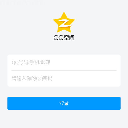
hiraishinNoJutsuShiki
hiraishinNoJutsuShiki
登录